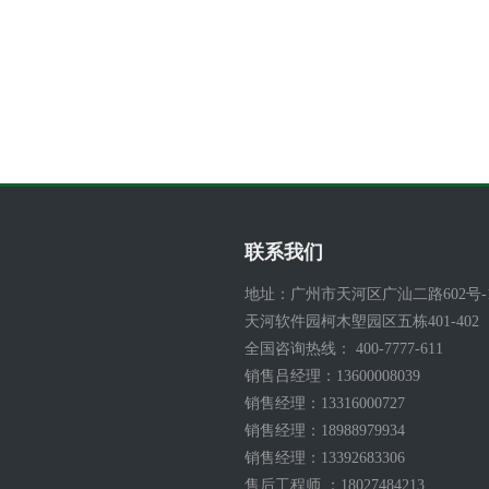
联系我们
地址：广州市天河区广汕二路602号-
天河软件园柯木塱园区五栋401-402
全国咨询热线： 400-7777-611
销售吕经理：13600008039
销售经理：13316000727
销售经理：18988979934
销售经理：13392683306
售后工程师 ：18027484213