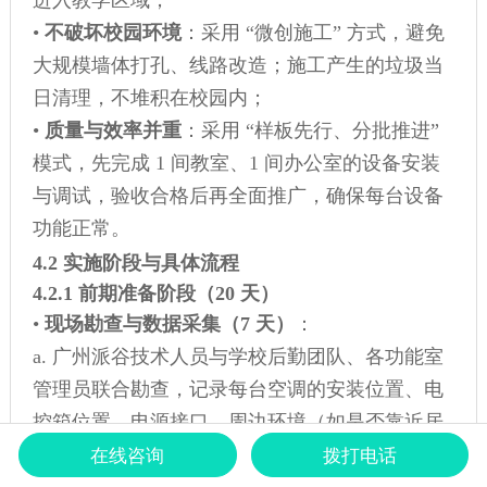
进入教学区域；
•
不破坏校园环境
：采用 “微创施工” 方式，避免
大规模墙体打孔、线路改造；施工产生的垃圾当
日清理，不堆积在校园内；
•
质量与效率并重
：采用 “样板先行、分批推进”
模式，先完成 1 间教室、1 间办公室的设备安装
与调试，验收合格后再全面推广，确保每台设备
功能正常。
4.2 实施阶段与具体流程
4.2.1 前期准备阶段（20 天）
•
现场勘查与数据采集（7 天）
：
a. 广州派谷技术人员与学校后勤团队、各功能室
管理员联合勘查，记录每台空调的安装位置、电
控箱位置、电源接口、周边环境（如是否靠近居
民区、是否有遮挡），绘制 “校园空调分布详图”
在线咨询
拨打电话