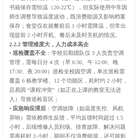
书籍保存需恒温（20-22℃），但实际使用中常因
师生调整导致温度波动，既浪费能源又影响档案
保存；食堂仅在就餐前后 1 小时需降温，但常出
现提前 2 小时开机、餐后未及时关机的情况。
2.2.2 管理难度大，人力成本高企
•
巡检覆盖不全
：学校后勤团队仅 3 人负责空调
管理，需每日分 4 次（早 6:30、午 12:00、晚
17:30、夜 20:00）巡检全校园空调，单次巡检需
覆盖 6 栋教学楼、12 个功能区，耗时约 2 小时，
且易因 “课程冲突”（如正在上课的教室无法进
入）导致巡检盲区；
•
应急响应滞后
：空调故障（如温度失控、风机
异响）需依赖师生反馈，平均反馈时间超过 1.5
小时，后续维修人员到场、排查故障、解决问题
需再耗时 3 小时，期间不仅浪费能源，还可能影