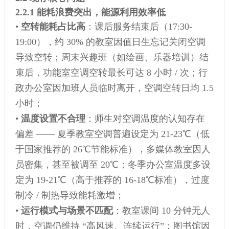
2.2.1 能耗浪费突出，能源利用效率低
•
空转能耗占比高
：课后服务结束后（17:30-
19:00），约 30% 的教室因值日生忘记关闭空调
导致空转；周末兴趣班（如绘画、乐器培训）结
束后，功能室空调空转最长可达 8 小时 / 次；行
政办公室因加班人员临时离开，空调空转日均 1.5
小时；
•
温度设置不合理
：师生对空调温度的认知存在
偏差 —— 夏季教室空调普遍设定为 21-23℃（低
于国家推荐的 26℃节能标准），多媒体教室因人
员密集，甚至被调至 20℃；冬季办公室温度多设
定为 19-21℃（高于推荐的 16-18℃标准），过度
制冷 / 制热导致能耗激增；
•
运行模式与场景不匹配
：教室课间 10 分钟无人
时，空调仍维持 “高风速、连续运行”；图书馆因